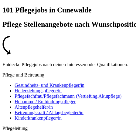
101 Pflegejobs
in
Cunewalde
Pflege Stellenangebote nach
Wunschpositi
Entdecke Pflegejobs nach deinen Interessen oder Qualifikationen.
Pflege und Betreuung
Gesundheits- und Krankenpfleger/in
Heilerziehungspfleger/in
Pflegefachfrau/Pflegefachmann (Vertiefung Akutpflege)
Hebamme / Entbindungspfleger
Altenpflegehelfer/in
Betreuungskraft / Alltagsbegleiter/in
Kinderkrankenpfleger/in
Pflegeleitung