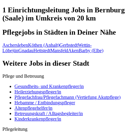
1 Einrichtungsleitung
Jobs in
Bernburg
(Saale)
im Umkreis von 20 km
Pflegejobs in
Städten
in Deiner Nähe
Aschersleben
Köthen (Anhalt)
Gerbstedt
Wettin-
Löbejün
Gnadau
Hettstedt
Mansfeld
Aken
Barby (Elbe)
Weitere Jobs in
dieser Stadt
Pflege und Betreuung
Gesundheits- und Krankenpfleger/in
Heilerziehungspfleger/in
Pflegefachfrau/Pflegefachmann (Vertiefung Akutpflege)
Hebamme / Entbindungspfleger
Altenpflegehelfer/in
Betreuungskraft / Alltagsbegleiter/in
Kinderkrankenpfleger/in
Pflegeleitung