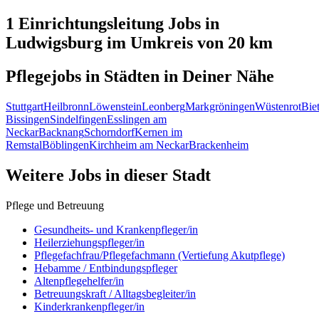
1 Einrichtungsleitung
Jobs in
Ludwigsburg
im Umkreis von 20 km
Pflegejobs in
Städten
in Deiner Nähe
Stuttgart
Heilbronn
Löwenstein
Leonberg
Markgröningen
Wüstenrot
Bie
Bissingen
Sindelfingen
Esslingen am
Neckar
Backnang
Schorndorf
Kernen im
Remstal
Böblingen
Kirchheim am Neckar
Brackenheim
Weitere Jobs in
dieser Stadt
Pflege und Betreuung
Gesundheits- und Krankenpfleger/in
Heilerziehungspfleger/in
Pflegefachfrau/Pflegefachmann (Vertiefung Akutpflege)
Hebamme / Entbindungspfleger
Altenpflegehelfer/in
Betreuungskraft / Alltagsbegleiter/in
Kinderkrankenpfleger/in