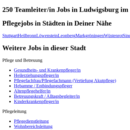
250 Teamleiter/in
Jobs in
Ludwigsburg
im 
Pflegejobs in
Städten
in Deiner Nähe
Stuttgart
Heilbronn
Löwenstein
Leonberg
Markgröningen
Wüstenrot
Sin
Weitere Jobs in
dieser Stadt
Pflege und Betreuung
Gesundheits- und Krankenpfleger/in
Heilerziehungspfleger/in
Pflegefachfrau/Pflegefachmann (Vertiefung Akutpflege)
Hebamme / Entbindungspfleger
Altenpflegehelfer/in
Betreuungskraft / Alltagsbegleiter/in
Kinderkrankenpfleger/in
Pflegeleitung
Pflegedienstleitung
Wohnbereichsleitung