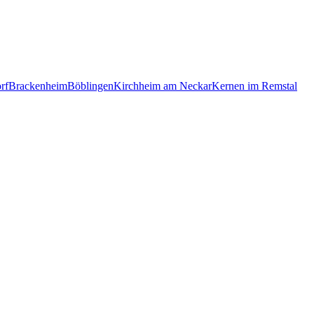
rf
Brackenheim
Böblingen
Kirchheim am Neckar
Kernen im Remstal