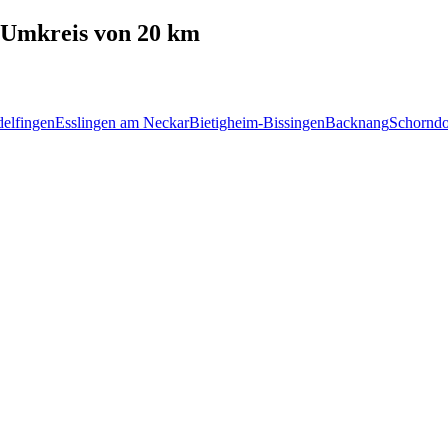
Umkreis von 20 km
delfingen
Esslingen am Neckar
Bietigheim-Bissingen
Backnang
Schorndo