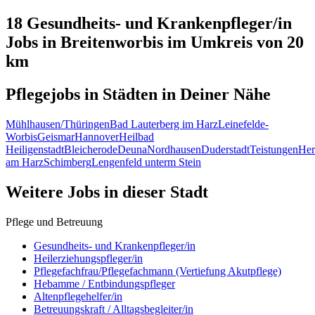
18 Gesundheits- und Krankenpfleger/in
Jobs in
Breitenworbis
im Umkreis von 20
km
Pflegejobs in
Städten
in Deiner Nähe
Mühlhausen/Thüringen
Bad Lauterberg im Harz
Leinefelde-
Worbis
Geismar
Hannover
Heilbad
Heiligenstadt
Bleicherode
Deuna
Nordhausen
Duderstadt
Teistungen
Her
am Harz
Schimberg
Lengenfeld unterm Stein
Weitere Jobs in
dieser Stadt
Pflege und Betreuung
Gesundheits- und Krankenpfleger/in
Heilerziehungspfleger/in
Pflegefachfrau/Pflegefachmann (Vertiefung Akutpflege)
Hebamme / Entbindungspfleger
Altenpflegehelfer/in
Betreuungskraft / Alltagsbegleiter/in