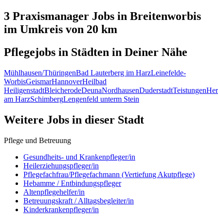
3 Praxismanager
Jobs in
Breitenworbis
im Umkreis von 20 km
Pflegejobs in
Städten
in Deiner Nähe
Mühlhausen/Thüringen
Bad Lauterberg im Harz
Leinefelde-
Worbis
Geismar
Hannover
Heilbad
Heiligenstadt
Bleicherode
Deuna
Nordhausen
Duderstadt
Teistungen
Her
am Harz
Schimberg
Lengenfeld unterm Stein
Weitere Jobs in
dieser Stadt
Pflege und Betreuung
Gesundheits- und Krankenpfleger/in
Heilerziehungspfleger/in
Pflegefachfrau/Pflegefachmann (Vertiefung Akutpflege)
Hebamme / Entbindungspfleger
Altenpflegehelfer/in
Betreuungskraft / Alltagsbegleiter/in
Kinderkrankenpfleger/in