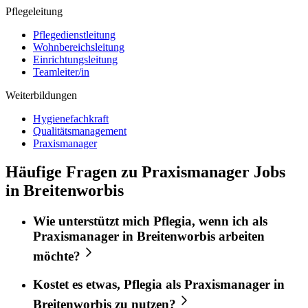
Pflegeleitung
Pflegedienstleitung
Wohnbereichsleitung
Einrichtungsleitung
Teamleiter/in
Weiterbildungen
Hygienefachkraft
Qualitätsmanagement
Praxismanager
Häufige Fragen zu Praxismanager Jobs
in Breitenworbis
Wie unterstützt mich
Pflegia
, wenn ich als
Praxismanager
in
Breitenworbis
arbeiten
möchte?
Kostet es etwas,
Pflegia
als
Praxismanager
in
Breitenworbis
zu nutzen?