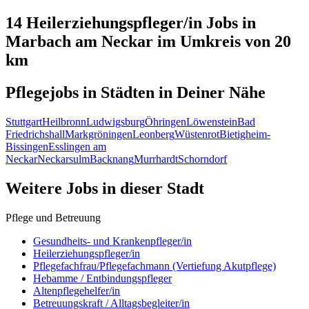
14 Heilerziehungspfleger/in
Jobs in
Marbach am Neckar
im Umkreis von 20
km
Pflegejobs in
Städten
in Deiner Nähe
Stuttgart
Heilbronn
Ludwigsburg
Öhringen
Löwenstein
Bad
Friedrichshall
Markgröningen
Leonberg
Wüstenrot
Bietigheim-
Bissingen
Esslingen am
Neckar
Neckarsulm
Backnang
Murrhardt
Schorndorf
Weitere Jobs in
dieser Stadt
Pflege und Betreuung
Gesundheits- und Krankenpfleger/in
Heilerziehungspfleger/in
Pflegefachfrau/Pflegefachmann (Vertiefung Akutpflege)
Hebamme / Entbindungspfleger
Altenpflegehelfer/in
Betreuungskraft / Alltagsbegleiter/in