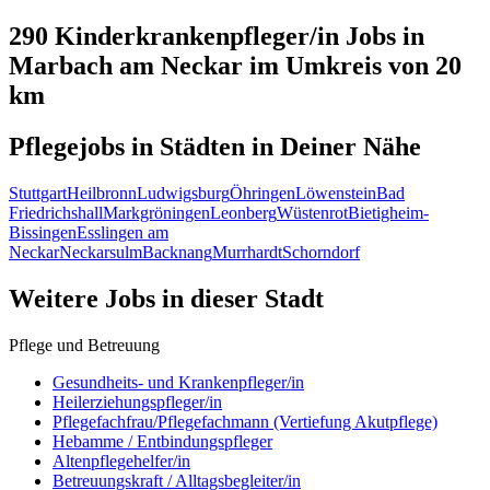
290 Kinderkrankenpfleger/in
Jobs in
Marbach am Neckar
im Umkreis von 20
km
Pflegejobs in
Städten
in Deiner Nähe
Stuttgart
Heilbronn
Ludwigsburg
Öhringen
Löwenstein
Bad
Friedrichshall
Markgröningen
Leonberg
Wüstenrot
Bietigheim-
Bissingen
Esslingen am
Neckar
Neckarsulm
Backnang
Murrhardt
Schorndorf
Weitere Jobs in
dieser Stadt
Pflege und Betreuung
Gesundheits- und Krankenpfleger/in
Heilerziehungspfleger/in
Pflegefachfrau/Pflegefachmann (Vertiefung Akutpflege)
Hebamme / Entbindungspfleger
Altenpflegehelfer/in
Betreuungskraft / Alltagsbegleiter/in