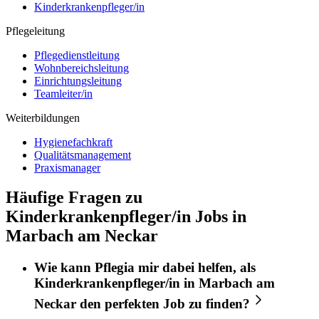
Kinderkrankenpfleger/in
Pflegeleitung
Pflegedienstleitung
Wohnbereichsleitung
Einrichtungsleitung
Teamleiter/in
Weiterbildungen
Hygienefachkraft
Qualitätsmanagement
Praxismanager
Häufige Fragen zu
Kinderkrankenpfleger/in Jobs in
Marbach am Neckar
Wie kann
Pflegia
mir dabei helfen, als
Kinderkrankenpfleger/in
in
Marbach am
Neckar
den perfekten
Job
zu finden?