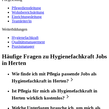
Pflegedienstleitung
Wohnbereichsleitung
Einrichtungsleitung
Teamleiter/in
Weiterbildungen
Hygienefachkraft
Qualitätsmanagement
Praxismanager
Häufige Fragen zu Hygienefachkraft Jobs
in Herten
Wie finde ich mit
Pflegia
passende Jobs als
Hygienefachkraft
in
Herten
?
Ist
Pflegia
für mich als
Hygienefachkraft
in
Herten
wirklich kostenlos?
Welche Unterlagen brauche ich, um mich als