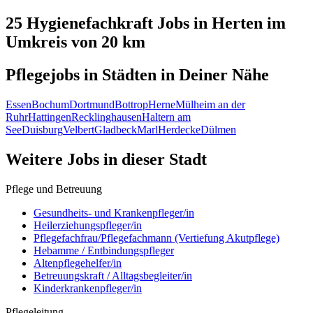
25 Hygienefachkraft
Jobs in
Herten
im
Umkreis von 20 km
Pflegejobs in
Städten
in Deiner Nähe
Essen
Bochum
Dortmund
Bottrop
Herne
Mülheim an der
Ruhr
Hattingen
Recklinghausen
Haltern am
See
Duisburg
Velbert
Gladbeck
Marl
Herdecke
Dülmen
Weitere Jobs in
dieser Stadt
Pflege und Betreuung
Gesundheits- und Krankenpfleger/in
Heilerziehungspfleger/in
Pflegefachfrau/Pflegefachmann (Vertiefung Akutpflege)
Hebamme / Entbindungspfleger
Altenpflegehelfer/in
Betreuungskraft / Alltagsbegleiter/in
Kinderkrankenpfleger/in
Pflegeleitung