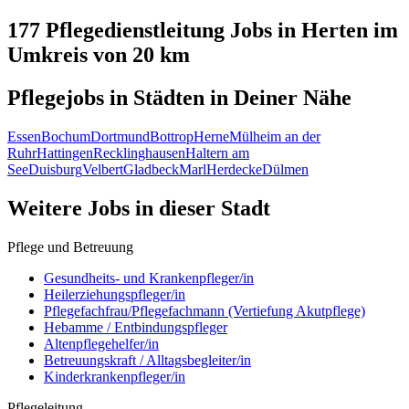
177 Pflegedienstleitung
Jobs in
Herten
im
Umkreis von 20 km
Pflegejobs in
Städten
in Deiner Nähe
Essen
Bochum
Dortmund
Bottrop
Herne
Mülheim an der
Ruhr
Hattingen
Recklinghausen
Haltern am
See
Duisburg
Velbert
Gladbeck
Marl
Herdecke
Dülmen
Weitere Jobs in
dieser Stadt
Pflege und Betreuung
Gesundheits- und Krankenpfleger/in
Heilerziehungspfleger/in
Pflegefachfrau/Pflegefachmann (Vertiefung Akutpflege)
Hebamme / Entbindungspfleger
Altenpflegehelfer/in
Betreuungskraft / Alltagsbegleiter/in
Kinderkrankenpfleger/in
Pflegeleitung