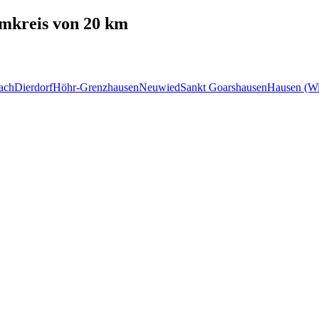
mkreis von 20 km
ach
Dierdorf
Höhr-Grenzhausen
Neuwied
Sankt Goarshausen
Hausen (W