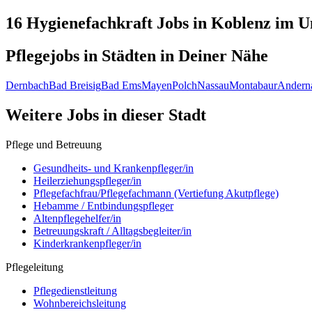
16 Hygienefachkraft
Jobs in
Koblenz
im U
Pflegejobs in
Städten
in Deiner Nähe
Dernbach
Bad Breisig
Bad Ems
Mayen
Polch
Nassau
Montabaur
Andern
Weitere Jobs in
dieser Stadt
Pflege und Betreuung
Gesundheits- und Krankenpfleger/in
Heilerziehungspfleger/in
Pflegefachfrau/Pflegefachmann (Vertiefung Akutpflege)
Hebamme / Entbindungspfleger
Altenpflegehelfer/in
Betreuungskraft / Alltagsbegleiter/in
Kinderkrankenpfleger/in
Pflegeleitung
Pflegedienstleitung
Wohnbereichsleitung