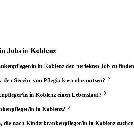
in Jobs in Koblenz
nkenpfleger/in
in
Koblenz
den perfekten
Job
zu finde
z
den Service von
Pflegia
kostenlos nutzen?
npfleger/in
in
Koblenz
einen Lebenslauf?
kenpfleger/in
in
Koblenz
?
n, die nach
Kinderkrankenpfleger/in
in
Koblenz
suchen