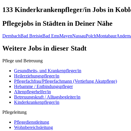
133 Kinderkrankenpfleger/in
Jobs in
Kobl
Pflegejobs in
Städten
in Deiner Nähe
Dernbach
Bad Breisig
Bad Ems
Mayen
Nassau
Polch
Montabaur
Andern
Weitere Jobs in
dieser Stadt
Pflege und Betreuung
Gesundheits- und Krankenpfleger/in
Heilerziehungspfleger/in
Pflegefachfrau/Pflegefachmann (Vertiefung Akutpflege)
Hebamme / Entbindungspfleger
Altenpflegehelfer/in
Betreuungskraft / Alltagsbegleiter/in
Kinderkrankenpfleger/in
Pflegeleitung
Pflegedienstleitung
Wohnbereichsleitung