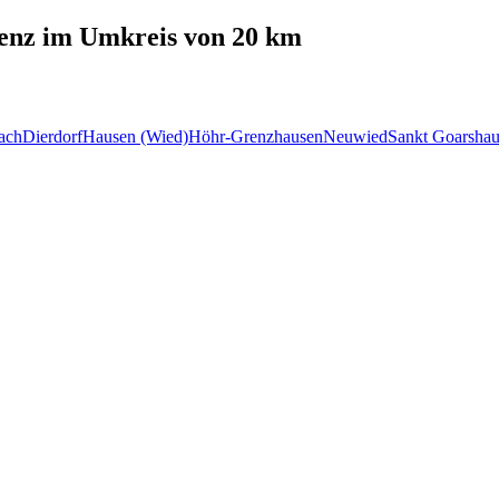
enz
im Umkreis von 20 km
ach
Dierdorf
Hausen (Wied)
Höhr-Grenzhausen
Neuwied
Sankt Goarsha