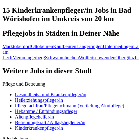
15 Kinderkrankenpfleger/in
Jobs in
Bad
Wörishofen
im Umkreis von 20 km
Pflegejobs in
Städten
in Deiner Nähe
Marktoberdorf
Ottobeuren
Kaufbeuren
Langerringen
Untermeitingen
La
am
Lech
Memmingerberg
Schwabmünchen
Wolfertschwenden
Obergünzb
Weitere Jobs in
dieser Stadt
Pflege und Betreuung
Gesundheits- und Krankenpfleger/in
Heilerziehungspfleger/in
Pflegefachfrau/Pflegefachmann (Vertiefung Akutpflege)
Hebamme / Entbindungspfleger
Altenpflegehelfer/in
Betreuungskraft / Alltagsbegleiter/in
Kinderkrankenpfleger/in
Pflegeleitung