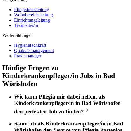
Pflegedienstleitung
Wohnbereichsleitung
Einrichtungsleitung
Teamleiter/in
Weiterbildungen
Hygienefachkraft
Qualitätsmanagement
Praxismanager
Häufige Fragen zu
Kinderkrankenpfleger/in Jobs in Bad
Wörishofen
Wie kann
Pflegia
mir dabei helfen, als
Kinderkrankenpfleger/in
in
Bad Wörishofen
den perfekten
Job
zu finden?
Kann ich als
Kinderkrankenpfleger/in
in
Bad
Wörishofen
den Service von
Pflegia
kostenlos