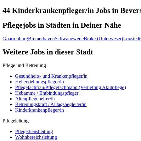
44 Kinderkrankenpfleger/in
Jobs in
Bevers
Pflegejobs in
Städten
in Deiner Nähe
Gnarrenburg
Bremerhaven
Schwanewede
Brake (Unterweser)
Loxstedt
Weitere Jobs in
dieser Stadt
Pflege und Betreuung
Gesundheits- und Krankenpfleger/in
Heilerziehungspfleger/in
Pflegefachfrau/Pflegefachmann (Vertiefung Akutpflege)
Hebamme / Entbindungspfleger
Altenpflegehelfer/in
Betreuungskraft / Alltagsbegleiter/in
Kinderkrankenpfleger/in
Pflegeleitung
Pflegedienstleitung
Wohnbereichsleitung