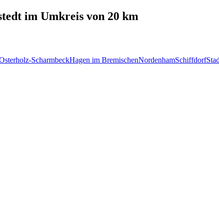
tedt
im Umkreis von 20 km
Osterholz-Scharmbeck
Hagen im Bremischen
Nordenham
Schiffdorf
Sta