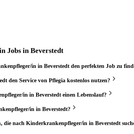
n Jobs in Beverstedt
nkenpfleger/in
in
Beverstedt
den perfekten
Job
zu fin
edt
den Service von
Pflegia
kostenlos nutzen?
npfleger/in
in
Beverstedt
einen Lebenslauf?
kenpfleger/in
in
Beverstedt
?
n, die nach
Kinderkrankenpfleger/in
in
Beverstedt
such