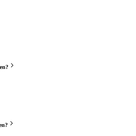
den?
en?