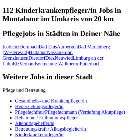
112 Kinderkrankenpfleger/in
Jobs in
Montabaur
im Umkreis von 20 km
Pflegejobs in
Städten
in Deiner Nähe
Koblenz
Dernbach
Bad Ems
Aarbergen
Bad Marienberg
(Westerwald)
Hadamar
Nassau
Höhr-
Grenzhausen
Dierdorf
Diez
Neuwied
Limburg an der
Lahn
Elz
Verbandsgemeinde Wallmerod
Puderbach
Weitere Jobs in
dieser Stadt
Pflege und Betreuung
Gesundheits- und Krankenpfleger/in
Heilerziehungspfleger/in
Pflegefachfrau/Pflegefachmann (Vertiefung Akutpflege)
Hebamme / Entbindungspfleger
Altenpflegehelfer/in
Betreuungskraft / Alltagsbegleiter/in
Kinderkrankenpfleger/in