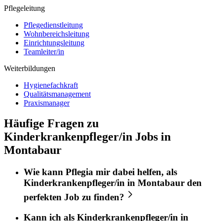
Pflegeleitung
Pflegedienstleitung
Wohnbereichsleitung
Einrichtungsleitung
Teamleiter/in
Weiterbildungen
Hygienefachkraft
Qualitätsmanagement
Praxismanager
Häufige Fragen zu
Kinderkrankenpfleger/in Jobs in
Montabaur
Wie kann
Pflegia
mir dabei helfen, als
Kinderkrankenpfleger/in
in
Montabaur
den
perfekten
Job
zu finden?
Kann ich als
Kinderkrankenpfleger/in
in