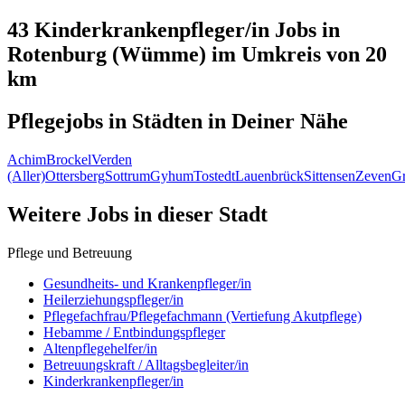
43 Kinderkrankenpfleger/in
Jobs in
Rotenburg (Wümme)
im Umkreis von 20
km
Pflegejobs in
Städten
in Deiner Nähe
Achim
Brockel
Verden
(Aller)
Ottersberg
Sottrum
Gyhum
Tostedt
Lauenbrück
Sittensen
Zeven
Gr
Weitere Jobs in
dieser Stadt
Pflege und Betreuung
Gesundheits- und Krankenpfleger/in
Heilerziehungspfleger/in
Pflegefachfrau/Pflegefachmann (Vertiefung Akutpflege)
Hebamme / Entbindungspfleger
Altenpflegehelfer/in
Betreuungskraft / Alltagsbegleiter/in
Kinderkrankenpfleger/in