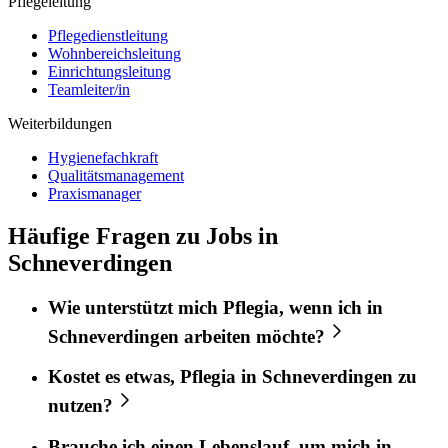
Pflegeleitung
Pflegedienstleitung
Wohnbereichsleitung
Einrichtungsleitung
Teamleiter/in
Weiterbildungen
Hygienefachkraft
Qualitätsmanagement
Praxismanager
Häufige Fragen zu Jobs in
Schneverdingen
Wie unterstützt mich
Pflegia
, wenn ich in
Schneverdingen
arbeiten möchte?
Kostet es etwas,
Pflegia
in
Schneverdingen
zu
nutzen?
Brauche ich einen Lebenslauf, um mich in