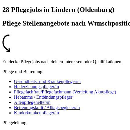
28 Pflegejobs
in
Lindern (Oldenburg)
Pflege Stellenangebote nach
Wunschpositi
Entdecke Pflegejobs nach deinen Interessen oder Qualifikationen.
Pflege und Betreuung
Gesundheits- und Krankenpfleger/in
Heilerziehungspfleger/in
Pflegefachfrau/Pflegefachmann (Vertiefung Akutpflege)
Hebamme / Entbindungspfleger
Altenpflegehelfer/in
Betreuungskraft / Alltagsbegleiter/in
Kinderkrankenpfleger/in
Pflegeleitung