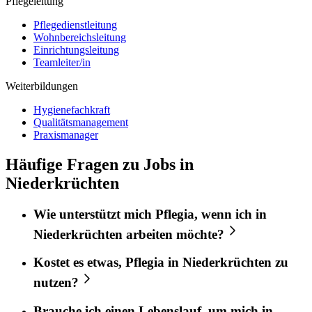
Pflegeleitung
Pflegedienstleitung
Wohnbereichsleitung
Einrichtungsleitung
Teamleiter/in
Weiterbildungen
Hygienefachkraft
Qualitätsmanagement
Praxismanager
Häufige Fragen zu Jobs in
Niederkrüchten
Wie unterstützt mich
Pflegia
, wenn ich in
Niederkrüchten
arbeiten möchte?
Kostet es etwas,
Pflegia
in
Niederkrüchten
zu
nutzen?
Brauche ich einen Lebenslauf, um mich in