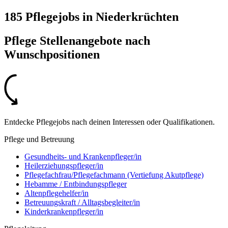
185 Pflegejobs
in
Niederkrüchten
Pflege Stellenangebote nach
Wunschpositionen
Entdecke Pflegejobs nach deinen Interessen oder Qualifikationen.
Pflege und Betreuung
Gesundheits- und Krankenpfleger/in
Heilerziehungspfleger/in
Pflegefachfrau/Pflegefachmann (Vertiefung Akutpflege)
Hebamme / Entbindungspfleger
Altenpflegehelfer/in
Betreuungskraft / Alltagsbegleiter/in
Kinderkrankenpfleger/in