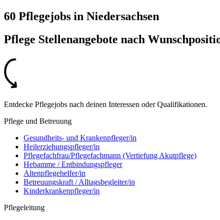
60 Pflegejobs
in
Niedersachsen
Pflege Stellenangebote nach
Wunschpositi
Entdecke Pflegejobs nach deinen Interessen oder Qualifikationen.
Pflege und Betreuung
Gesundheits- und Krankenpfleger/in
Heilerziehungspfleger/in
Pflegefachfrau/Pflegefachmann (Vertiefung Akutpflege)
Hebamme / Entbindungspfleger
Altenpflegehelfer/in
Betreuungskraft / Alltagsbegleiter/in
Kinderkrankenpfleger/in
Pflegeleitung