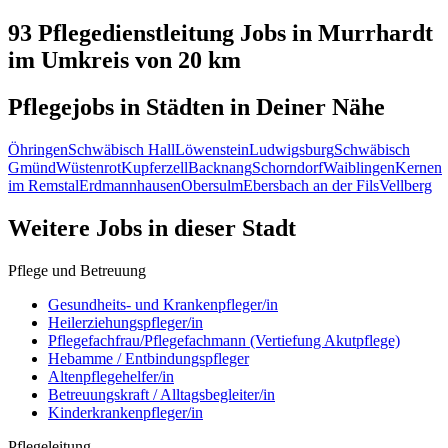
93 Pflegedienstleitung
Jobs in
Murrhardt
im Umkreis von 20 km
Pflegejobs in
Städten
in Deiner Nähe
Öhringen
Schwäbisch Hall
Löwenstein
Ludwigsburg
Schwäbisch
Gmünd
Wüstenrot
Kupferzell
Backnang
Schorndorf
Waiblingen
Kernen
im Remstal
Erdmannhausen
Obersulm
Ebersbach an der Fils
Vellberg
Weitere Jobs in
dieser Stadt
Pflege und Betreuung
Gesundheits- und Krankenpfleger/in
Heilerziehungspfleger/in
Pflegefachfrau/Pflegefachmann (Vertiefung Akutpflege)
Hebamme / Entbindungspfleger
Altenpflegehelfer/in
Betreuungskraft / Alltagsbegleiter/in
Kinderkrankenpfleger/in
Pflegeleitung