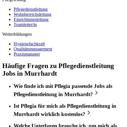
Pflegedienstleitung
Wohnbereichsleitung
Einrichtungsleitung
Teamleiter/in
Weiterbildungen
Hygienefachkraft
Qualitätsmanagement
Praxismanager
Häufige Fragen zu Pflegedienstleitung
Jobs in Murrhardt
Wie finde ich mit
Pflegia
passende Jobs als
Pflegedienstleitung
in
Murrhardt
?
Ist
Pflegia
für mich als
Pflegedienstleitung
in
Murrhardt
wirklich kostenlos?
Welche Unterlagen brauche ich, um mich als