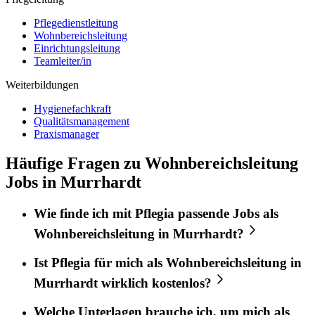
Pflegedienstleitung
Wohnbereichsleitung
Einrichtungsleitung
Teamleiter/in
Weiterbildungen
Hygienefachkraft
Qualitätsmanagement
Praxismanager
Häufige Fragen zu Wohnbereichsleitung
Jobs in Murrhardt
Wie finde ich mit
Pflegia
passende Jobs als
Wohnbereichsleitung
in
Murrhardt
?
Ist
Pflegia
für mich als
Wohnbereichsleitung
in
Murrhardt
wirklich kostenlos?
Welche Unterlagen brauche ich, um mich als