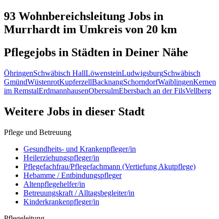
93 Wohnbereichsleitung
Jobs in
Murrhardt
im Umkreis von 20 km
Pflegejobs in
Städten
in Deiner Nähe
Öhringen
Schwäbisch Hall
Löwenstein
Ludwigsburg
Schwäbisch
Gmünd
Wüstenrot
Kupferzell
Backnang
Schorndorf
Waiblingen
Kernen
im Remstal
Erdmannhausen
Obersulm
Ebersbach an der Fils
Vellberg
Weitere Jobs in
dieser Stadt
Pflege und Betreuung
Gesundheits- und Krankenpfleger/in
Heilerziehungspfleger/in
Pflegefachfrau/Pflegefachmann (Vertiefung Akutpflege)
Hebamme / Entbindungspfleger
Altenpflegehelfer/in
Betreuungskraft / Alltagsbegleiter/in
Kinderkrankenpfleger/in
Pflegeleitung