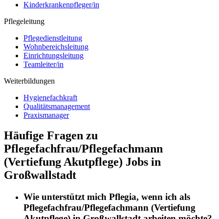
Kinderkrankenpfleger/in
Pflegeleitung
Pflegedienstleitung
Wohnbereichsleitung
Einrichtungsleitung
Teamleiter/in
Weiterbildungen
Hygienefachkraft
Qualitätsmanagement
Praxismanager
Häufige Fragen zu
Pflegefachfrau/Pflegefachmann
(Vertiefung Akutpflege) Jobs in
Großwallstadt
Wie unterstützt mich
Pflegia
, wenn ich als
Pflegefachfrau/Pflegefachmann (Vertiefung
Akutpflege)
in
Großwallstadt
arbeiten möchte?