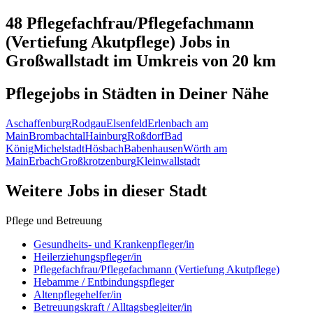
48 Pflegefachfrau/Pflegefachmann
(Vertiefung Akutpflege)
Jobs in
Großwallstadt
im Umkreis von 20 km
Pflegejobs in
Städten
in Deiner Nähe
Aschaffenburg
Rodgau
Elsenfeld
Erlenbach am
Main
Brombachtal
Hainburg
Roßdorf
Bad
König
Michelstadt
Hösbach
Babenhausen
Wörth am
Main
Erbach
Großkrotzenburg
Kleinwallstadt
Weitere Jobs in
dieser Stadt
Pflege und Betreuung
Gesundheits- und Krankenpfleger/in
Heilerziehungspfleger/in
Pflegefachfrau/Pflegefachmann (Vertiefung Akutpflege)
Hebamme / Entbindungspfleger
Altenpflegehelfer/in
Betreuungskraft / Alltagsbegleiter/in