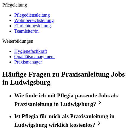
Pflegeleitung
Pflegedienstleitung
Wohnbereichsleitung
Einrichtungsleitung
Teamleiter/in
Weiterbildungen
Hygienefachkraft
Qualitätsmanagement
Praxismanager
Häufige Fragen zu Praxisanleitung Jobs
in Ludwigsburg
Wie finde ich mit
Pflegia
passende Jobs als
Praxisanleitung
in
Ludwigsburg
?
Ist
Pflegia
für mich als
Praxisanleitung
in
Ludwigsburg
wirklich kostenlos?