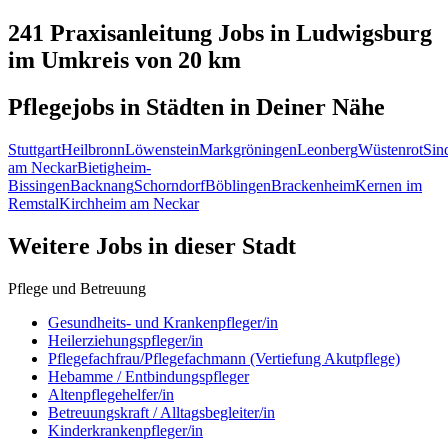
241 Praxisanleitung
Jobs in
Ludwigsburg
im Umkreis von 20 km
Pflegejobs in
Städten
in Deiner Nähe
Stuttgart
Heilbronn
Löwenstein
Markgröningen
Leonberg
Wüstenrot
Sin
am Neckar
Bietigheim-
Bissingen
Backnang
Schorndorf
Böblingen
Brackenheim
Kernen im
Remstal
Kirchheim am Neckar
Weitere Jobs in
dieser Stadt
Pflege und Betreuung
Gesundheits- und Krankenpfleger/in
Heilerziehungspfleger/in
Pflegefachfrau/Pflegefachmann (Vertiefung Akutpflege)
Hebamme / Entbindungspfleger
Altenpflegehelfer/in
Betreuungskraft / Alltagsbegleiter/in
Kinderkrankenpfleger/in