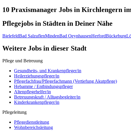
10 Praxismanager
Jobs in
Kirchlengern
im
Pflegejobs in
Städten
in Deiner Nähe
Bielefeld
Bad Salzuflen
Minden
Bad Oeynhausen
Herford
Bückeburg
L
Weitere Jobs in
dieser Stadt
Pflege und Betreuung
Gesundheits- und Krankenpfleger/in
Heilerziehungspfleger/in
Pflegefachfrau/Pflegefachmann (Vertiefung Akutpflege)
Hebamme / Entbindungspfleger
Altenpflegehelfer/in
Betreuungskraft / Alltagsbegleiter/in
Kinderkrankenpfleger/in
Pflegeleitung
Pflegedienstleitung
Wohnbereichsleitung