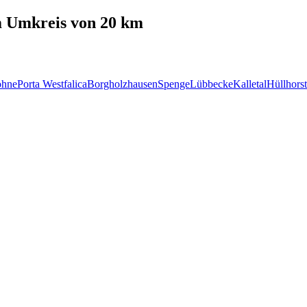
 Umkreis von 20 km
öhne
Porta Westfalica
Borgholzhausen
Spenge
Lübbecke
Kalletal
Hüllhorst