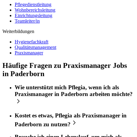
Pflegedienstleitung
Wohnbereichsleitung
Einrichtungsleitung
Teamleiter/in
Weiterbildungen
Hygienefachkraft
Qualitätsmanagement
Praxismanager
Häufige Fragen zu Praxismanager Jobs
in Paderborn
Wie unterstützt mich
Pflegia
, wenn ich als
Praxismanager
in
Paderborn
arbeiten möchte?
Kostet es etwas,
Pflegia
als
Praxismanager
in
Paderborn
zu nutzen?
Brauche ich einen Lebenslauf, um mich als