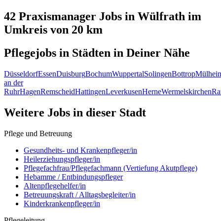
42 Praxismanager
Jobs in
Wülfrath
im
Umkreis von 20 km
Pflegejobs in
Städten
in Deiner Nähe
Düsseldorf
Essen
Duisburg
Bochum
Wuppertal
Solingen
Bottrop
Mülhei
an der
Ruhr
Hagen
Remscheid
Hattingen
Leverkusen
Herne
Wermelskirchen
Ra
Weitere Jobs in
dieser Stadt
Pflege und Betreuung
Gesundheits- und Krankenpfleger/in
Heilerziehungspfleger/in
Pflegefachfrau/Pflegefachmann (Vertiefung Akutpflege)
Hebamme / Entbindungspfleger
Altenpflegehelfer/in
Betreuungskraft / Alltagsbegleiter/in
Kinderkrankenpfleger/in
Pflegeleitung