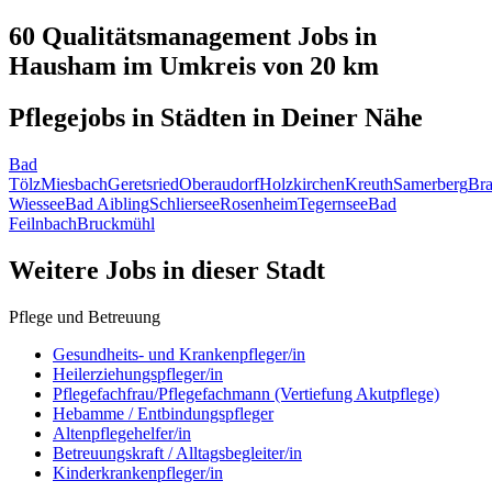
60 Qualitätsmanagement
Jobs in
Hausham
im Umkreis von 20 km
Pflegejobs in
Städten
in Deiner Nähe
Bad
Tölz
Miesbach
Geretsried
Oberaudorf
Holzkirchen
Kreuth
Samerberg
Br
Wiessee
Bad Aibling
Schliersee
Rosenheim
Tegernsee
Bad
Feilnbach
Bruckmühl
Weitere Jobs in
dieser Stadt
Pflege und Betreuung
Gesundheits- und Krankenpfleger/in
Heilerziehungspfleger/in
Pflegefachfrau/Pflegefachmann (Vertiefung Akutpflege)
Hebamme / Entbindungspfleger
Altenpflegehelfer/in
Betreuungskraft / Alltagsbegleiter/in
Kinderkrankenpfleger/in