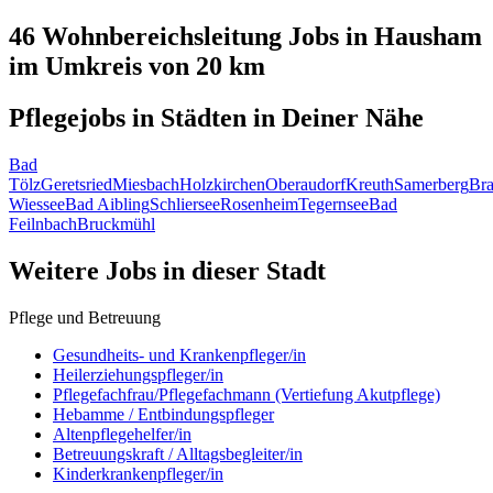
46 Wohnbereichsleitung
Jobs in
Hausham
im Umkreis von 20 km
Pflegejobs in
Städten
in Deiner Nähe
Bad
Tölz
Geretsried
Miesbach
Holzkirchen
Oberaudorf
Kreuth
Samerberg
Br
Wiessee
Bad Aibling
Schliersee
Rosenheim
Tegernsee
Bad
Feilnbach
Bruckmühl
Weitere Jobs in
dieser Stadt
Pflege und Betreuung
Gesundheits- und Krankenpfleger/in
Heilerziehungspfleger/in
Pflegefachfrau/Pflegefachmann (Vertiefung Akutpflege)
Hebamme / Entbindungspfleger
Altenpflegehelfer/in
Betreuungskraft / Alltagsbegleiter/in
Kinderkrankenpfleger/in