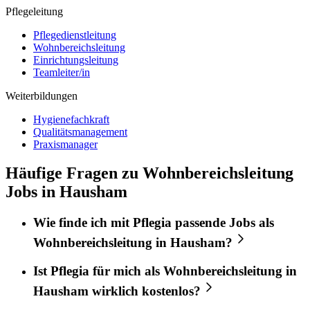
Pflegeleitung
Pflegedienstleitung
Wohnbereichsleitung
Einrichtungsleitung
Teamleiter/in
Weiterbildungen
Hygienefachkraft
Qualitätsmanagement
Praxismanager
Häufige Fragen zu Wohnbereichsleitung
Jobs in Hausham
Wie finde ich mit
Pflegia
passende Jobs als
Wohnbereichsleitung
in
Hausham
?
Ist
Pflegia
für mich als
Wohnbereichsleitung
in
Hausham
wirklich kostenlos?