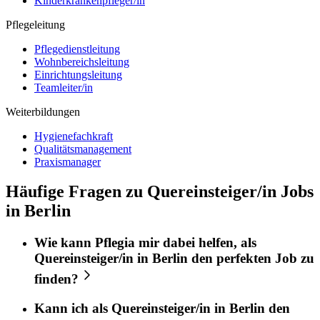
Kinderkrankenpfleger/in
Pflegeleitung
Pflegedienstleitung
Wohnbereichsleitung
Einrichtungsleitung
Teamleiter/in
Weiterbildungen
Hygienefachkraft
Qualitätsmanagement
Praxismanager
Häufige Fragen zu Quereinsteiger/in Jobs
in Berlin
Wie kann
Pflegia
mir dabei helfen, als
Quereinsteiger/in
in
Berlin
den perfekten
Job
zu
finden?
Kann ich als
Quereinsteiger/in
in
Berlin
den