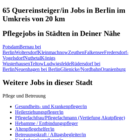
65 Quereinsteiger/in
Jobs in
Berlin
im
Umkreis von 20 km
Pflegejobs in
Städten
in Deiner Nähe
Potsdam
Bernau bei
Berlin
Woltersdorf
Kleinmachnow
Zeuthen
Falkensee
Fredersdorf-
Vogelsdorf
Nuthetal
Königs
Wusterhausen
Teltow
Ludwigsfelde
Rüdersdorf bei
Berlin
Neuenhagen bei Berlin
Glienicke/Nordbahn
Oranienburg
Weitere Jobs in
dieser Stadt
Pflege und Betreuung
Gesundheits- und Krankenpfleger/in
Heilerziehungspfleger/in
Pflegefachfrau/Pflegefachmann (Vertiefung Akutpflege)
Hebamme / Entbindungspfleger
Altenpflegehelfer/in
Betreuungskraft / Alltagsbegleiter/in