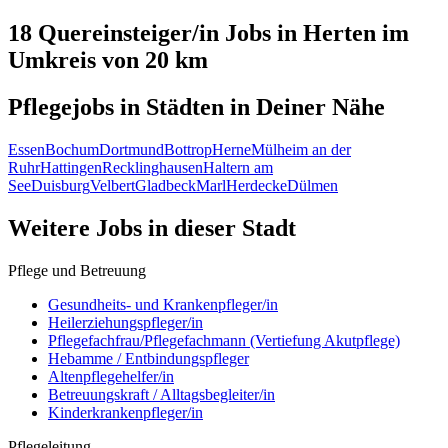
18 Quereinsteiger/in
Jobs in
Herten
im
Umkreis von 20 km
Pflegejobs in
Städten
in Deiner Nähe
Essen
Bochum
Dortmund
Bottrop
Herne
Mülheim an der
Ruhr
Hattingen
Recklinghausen
Haltern am
See
Duisburg
Velbert
Gladbeck
Marl
Herdecke
Dülmen
Weitere Jobs in
dieser Stadt
Pflege und Betreuung
Gesundheits- und Krankenpfleger/in
Heilerziehungspfleger/in
Pflegefachfrau/Pflegefachmann (Vertiefung Akutpflege)
Hebamme / Entbindungspfleger
Altenpflegehelfer/in
Betreuungskraft / Alltagsbegleiter/in
Kinderkrankenpfleger/in
Pflegeleitung