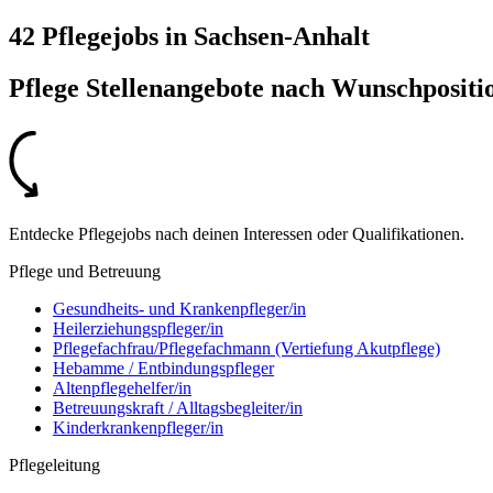
42 Pflegejobs
in
Sachsen-Anhalt
Pflege Stellenangebote nach
Wunschpositi
Entdecke Pflegejobs nach deinen Interessen oder Qualifikationen.
Pflege und Betreuung
Gesundheits- und Krankenpfleger/in
Heilerziehungspfleger/in
Pflegefachfrau/Pflegefachmann (Vertiefung Akutpflege)
Hebamme / Entbindungspfleger
Altenpflegehelfer/in
Betreuungskraft / Alltagsbegleiter/in
Kinderkrankenpfleger/in
Pflegeleitung