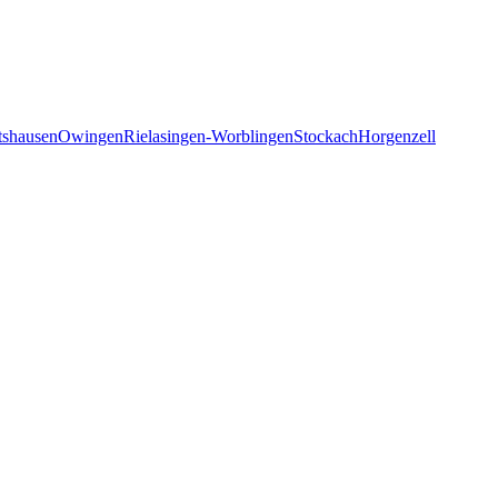
tshausen
Owingen
Rielasingen-Worblingen
Stockach
Horgenzell