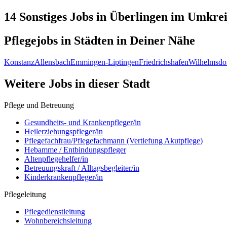
14 Sonstiges
Jobs in
Überlingen
im Umkrei
Pflegejobs in
Städten
in Deiner Nähe
Konstanz
Allensbach
Emmingen-Liptingen
Friedrichshafen
Wilhelmsdo
Weitere Jobs in
dieser Stadt
Pflege und Betreuung
Gesundheits- und Krankenpfleger/in
Heilerziehungspfleger/in
Pflegefachfrau/Pflegefachmann (Vertiefung Akutpflege)
Hebamme / Entbindungspfleger
Altenpflegehelfer/in
Betreuungskraft / Alltagsbegleiter/in
Kinderkrankenpfleger/in
Pflegeleitung
Pflegedienstleitung
Wohnbereichsleitung