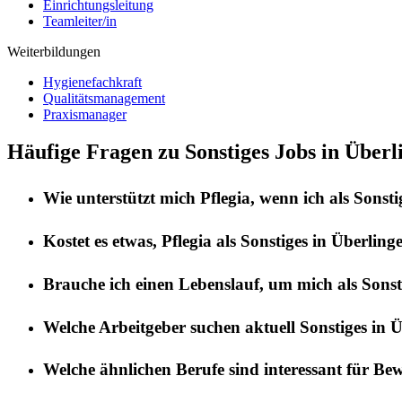
Einrichtungsleitung
Teamleiter/in
Weiterbildungen
Hygienefachkraft
Qualitätsmanagement
Praxismanager
Häufige Fragen zu Sonstiges Jobs in Überl
Wie unterstützt mich
Pflegia
, wenn ich als
Sonsti
Kostet es etwas,
Pflegia
als
Sonstiges
in
Überling
Brauche ich einen Lebenslauf, um mich als
Sonst
Welche Arbeitgeber suchen aktuell
Sonstiges
in
Ü
Welche ähnlichen Berufe sind interessant für Be