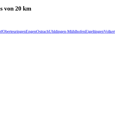
s von 20 km
rf
Oberteuringen
Engen
Ostrach
Uhldingen-Mühlhofen
Eigeltingen
Volker