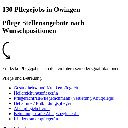
130 Pflegejobs
in
Owingen
Pflege Stellenangebote nach
Wunschpositionen
Entdecke Pflegejobs nach deinen Interessen oder Qualifikationen.
Pflege und Betreuung
Gesundheits- und Krankenpfleger/in
Heilerziehungspfleger/in
Pflegefachfrau/Pflegefachmann (Vertiefung Akutpflege)
Hebamme / Entbindungspfleger
Altenpflegehelfer/in
Betreuungskraft / Alltagsbegleiter/in
Kinderkrankenpfleger/in