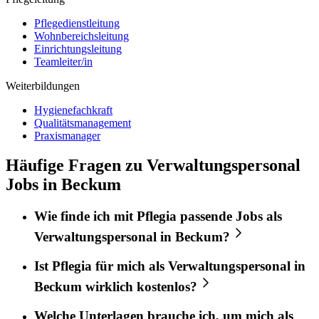
Pflegedienstleitung
Wohnbereichsleitung
Einrichtungsleitung
Teamleiter/in
Weiterbildungen
Hygienefachkraft
Qualitätsmanagement
Praxismanager
Häufige Fragen zu Verwaltungspersonal
Jobs in Beckum
Wie finde ich mit
Pflegia
passende Jobs als
Verwaltungspersonal
in
Beckum
?
Ist
Pflegia
für mich als
Verwaltungspersonal
in
Beckum
wirklich kostenlos?
Welche Unterlagen brauche ich, um mich als