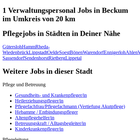
1 Verwaltungspersonal
Jobs in
Beckum
im Umkreis von 20 km
Pflegejobs in
Städten
in Deiner Nähe
Gütersloh
Hamm
Rheda-
Wiedenbrück
Lippstadt
Oelde
Soest
Bönen
Warendorf
Ennigerloh
Ahlen
Sassendorf
Sendenhorst
Rietberg
Lippetal
Weitere Jobs in
dieser Stadt
Pflege und Betreuung
Gesundheits- und Krankenpfleger/in
Heilerziehungspfleger/in
Pflegefachfrau/Pflegefachmann (Vertiefung Akutpflege)
Hebamme / Entbindungspfleger
Altenpflegehelfer/in
Betreuungskraft / Alltagsbegleiter/in
Kinderkrankenpfleger/in
Pflegeleitung