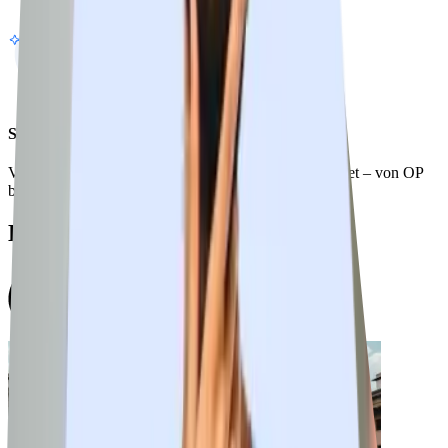
Spezialisierungsmöglichkeiten
Vertiefe dein Know-how in deinem Lieblingsfachgebiet – von OP
bis Onkologie
Beliebte Städte für
Pflegejobs