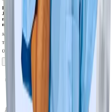
Ich hatte direkt mehrere genau auf mich angepasste
Jobangebote im Kliniken auf meinem Handy. Es hat
nicht einen Monat gedauert, da hab ich meinen
neuen Job gefunden!
Jane
Team Leader
Über
10.000 Arbeitgeber
vertrauen Pflegia bereits