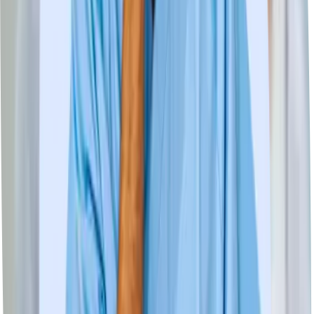
Der
Bewerbungsprozess
1. Wähle Deine Suchkriterien
Gib mit nur wenigen Klicks an, wonach Du suchst (Gehalt,
Fachbereich, Stellenumfang...)
2. Wähle den besten Job
Durchsuche unsere Jobs, die nach Deinen Anforderungen gefiltert
werden