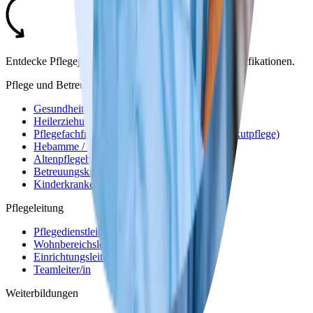
Entdecke Pflegejobs nach deinen Interessen oder Qualifikationen.
Pflege und Betreuung
Gesundheits- und Krankenpfleger/in
Heilerziehungspfleger/in
Pflegefachfrau/Pflegefachmann (Vertiefung Akutpflege)
Hebamme / Entbindungspfleger
Altenpflegehelfer/in
Betreuungskraft / Alltagsbegleiter/in
Kinderkrankenpfleger/in
Pflegeleitung
Pflegedienstleitung
Wohnbereichsleitung
Einrichtungsleitung
Teamleiter/in
Weiterbildungen