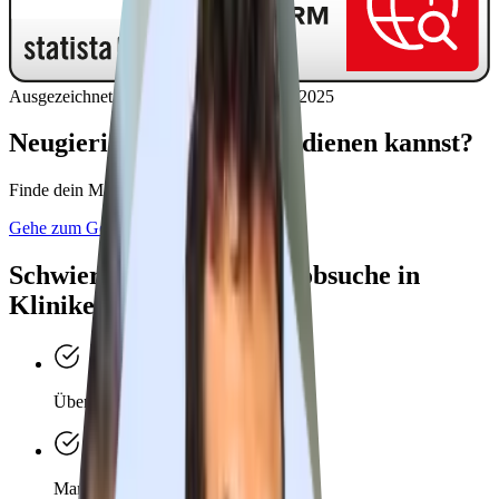
Ausgezeichnet als Top Karriereplattform 2025
Neugierig, wie viel du verdienen kannst?
Finde dein
Marktgehalt heraus
Gehe zum Gehaltsrechner
Schwierigkeiten
bei der Jobsuche in
Kliniken?
Überforderung durch Vielfalt?
Mangelnde Orientierung?