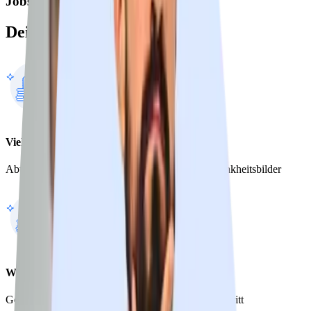
Jobs in Kliniken
Deine
Vorteile
in Kliniken
Vielseitigkeit
Abwechslungsreiche Einsätze und spannende Krankheitsbilder
Weiterbildung und Karrierechancen
Gezielte Förderung für deinen nächsten Karriereschritt