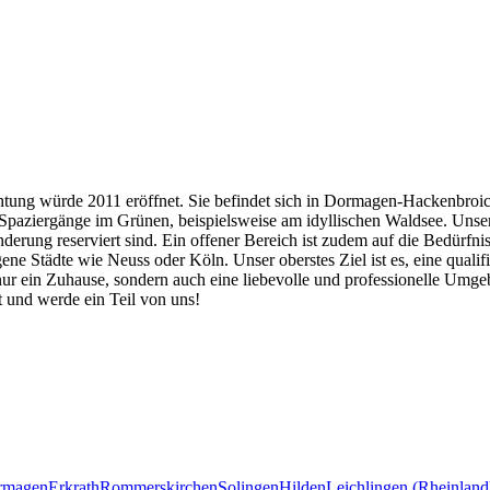
htung würde 2011 eröffnet. Sie befindet sich in Dormagen-Hackenbroich 
paziergänge im Grünen, beispielsweise am idyllischen Waldsee. Unser
nderung reserviert sind. Ein offener Bereich ist zudem auf die Bedürf
 Städte wie Neuss oder Köln. Unser oberstes Ziel ist es, eine qualifi
t nur ein Zuhause, sondern auch eine liebevolle und professionelle Um
 und werde ein Teil von uns!
rmagen
Erkrath
Rommerskirchen
Solingen
Hilden
Leichlingen (Rheinland