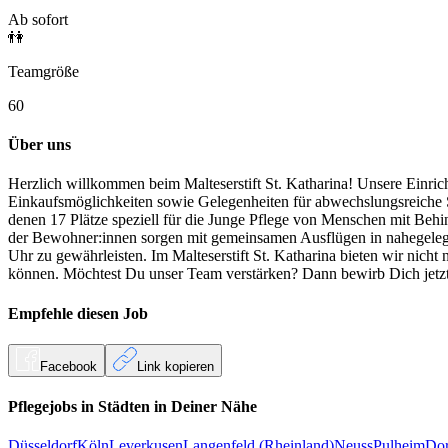
Ab sofort
👫
Teamgröße
60
Über uns
Herzlich willkommen beim Malteserstift St. Katharina! Unsere Einric
Einkaufsmöglichkeiten sowie Gelegenheiten für abwechslungsreiche S
denen 17 Plätze speziell für die Junge Pflege von Menschen mit Behi
der Bewohner:innen sorgen mit gemeinsamen Ausflügen in nahegelegene
Uhr zu gewährleisten. Im Malteserstift St. Katharina bieten wir nich
können. Möchtest Du unser Team verstärken? Dann bewirb Dich jetzt
Empfehle diesen
Job
Facebook
Link kopieren
Pflegejobs in
Städten
in Deiner Nähe
Düsseldorf
Köln
Leverkusen
Langenfeld (Rheinland)
Neuss
Pulheim
Do