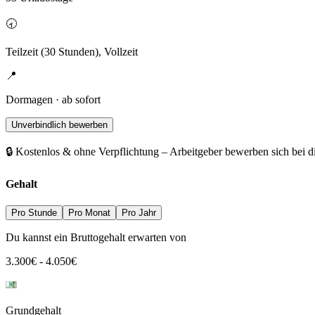
🕣
Teilzeit (30 Stunden), Vollzeit
📍
Dormagen · ab sofort
Unverbindlich bewerben
🔒 Kostenlos & ohne Verpflichtung – Arbeitgeber bewerben sich bei d
Gehalt
Pro Stunde
Pro Monat
Pro Jahr
Du kannst ein Bruttogehalt erwarten von
3.300
€
-
4.050
€
Grundgehalt