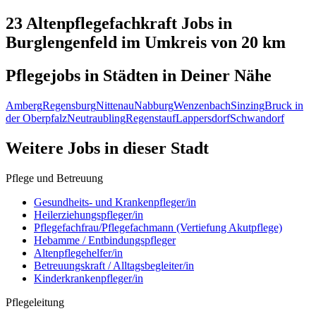
23 Altenpflegefachkraft
Jobs in
Burglengenfeld
im Umkreis von 20 km
Pflegejobs in
Städten
in Deiner Nähe
Amberg
Regensburg
Nittenau
Nabburg
Wenzenbach
Sinzing
Bruck in
der Oberpfalz
Neutraubling
Regenstauf
Lappersdorf
Schwandorf
Weitere Jobs in
dieser Stadt
Pflege und Betreuung
Gesundheits- und Krankenpfleger/in
Heilerziehungspfleger/in
Pflegefachfrau/Pflegefachmann (Vertiefung Akutpflege)
Hebamme / Entbindungspfleger
Altenpflegehelfer/in
Betreuungskraft / Alltagsbegleiter/in
Kinderkrankenpfleger/in
Pflegeleitung