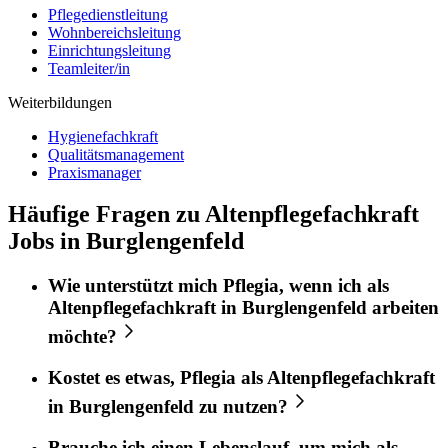
Pflegedienstleitung
Wohnbereichsleitung
Einrichtungsleitung
Teamleiter/in
Weiterbildungen
Hygienefachkraft
Qualitätsmanagement
Praxismanager
Häufige Fragen zu Altenpflegefachkraft
Jobs in Burglengenfeld
Wie unterstützt mich
Pflegia
, wenn ich als
Altenpflegefachkraft
in
Burglengenfeld
arbeiten
möchte?
Kostet es etwas,
Pflegia
als
Altenpflegefachkraft
in
Burglengenfeld
zu nutzen?
Brauche ich einen Lebenslauf, um mich als