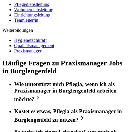
Pflegedienstleitung
Wohnbereichsleitung
Einrichtungsleitung
Teamleiter/in
Weiterbildungen
Hygienefachkraft
Qualitätsmanagement
Praxismanager
Häufige Fragen zu Praxismanager Jobs
in Burglengenfeld
Wie unterstützt mich
Pflegia
, wenn ich als
Praxismanager
in
Burglengenfeld
arbeiten
möchte?
Kostet es etwas,
Pflegia
als
Praxismanager
in
Burglengenfeld
zu nutzen?
Brauche ich einen Lebenslauf, um mich als