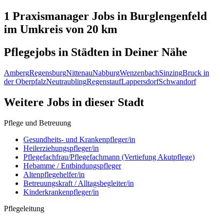
1 Praxismanager
Jobs in
Burglengenfeld
im Umkreis von 20 km
Pflegejobs in
Städten
in Deiner Nähe
Amberg
Regensburg
Nittenau
Nabburg
Wenzenbach
Sinzing
Bruck in
der Oberpfalz
Neutraubling
Regenstauf
Lappersdorf
Schwandorf
Weitere Jobs in
dieser Stadt
Pflege und Betreuung
Gesundheits- und Krankenpfleger/in
Heilerziehungspfleger/in
Pflegefachfrau/Pflegefachmann (Vertiefung Akutpflege)
Hebamme / Entbindungspfleger
Altenpflegehelfer/in
Betreuungskraft / Alltagsbegleiter/in
Kinderkrankenpfleger/in
Pflegeleitung