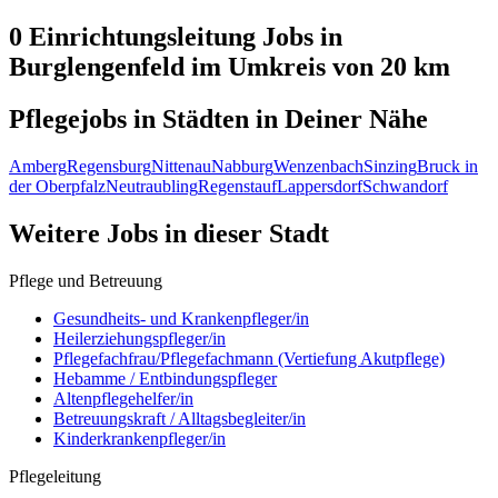
0 Einrichtungsleitung
Jobs in
Burglengenfeld
im Umkreis von 20 km
Pflegejobs in
Städten
in Deiner Nähe
Amberg
Regensburg
Nittenau
Nabburg
Wenzenbach
Sinzing
Bruck in
der Oberpfalz
Neutraubling
Regenstauf
Lappersdorf
Schwandorf
Weitere Jobs in
dieser Stadt
Pflege und Betreuung
Gesundheits- und Krankenpfleger/in
Heilerziehungspfleger/in
Pflegefachfrau/Pflegefachmann (Vertiefung Akutpflege)
Hebamme / Entbindungspfleger
Altenpflegehelfer/in
Betreuungskraft / Alltagsbegleiter/in
Kinderkrankenpfleger/in
Pflegeleitung