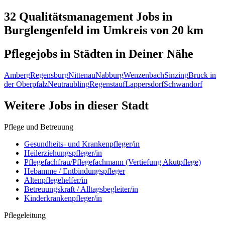
32 Qualitätsmanagement
Jobs in
Burglengenfeld
im Umkreis von 20 km
Pflegejobs in
Städten
in Deiner Nähe
Amberg
Regensburg
Nittenau
Nabburg
Wenzenbach
Sinzing
Bruck in
der Oberpfalz
Neutraubling
Regenstauf
Lappersdorf
Schwandorf
Weitere Jobs in
dieser Stadt
Pflege und Betreuung
Gesundheits- und Krankenpfleger/in
Heilerziehungspfleger/in
Pflegefachfrau/Pflegefachmann (Vertiefung Akutpflege)
Hebamme / Entbindungspfleger
Altenpflegehelfer/in
Betreuungskraft / Alltagsbegleiter/in
Kinderkrankenpfleger/in
Pflegeleitung