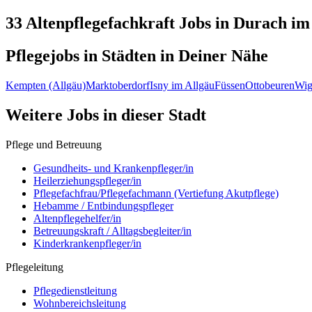
33 Altenpflegefachkraft
Jobs in
Durach
im 
Pflegejobs in
Städten
in Deiner Nähe
Kempten (Allgäu)
Marktoberdorf
Isny im Allgäu
Füssen
Ottobeuren
Wig
Weitere Jobs in
dieser Stadt
Pflege und Betreuung
Gesundheits- und Krankenpfleger/in
Heilerziehungspfleger/in
Pflegefachfrau/Pflegefachmann (Vertiefung Akutpflege)
Hebamme / Entbindungspfleger
Altenpflegehelfer/in
Betreuungskraft / Alltagsbegleiter/in
Kinderkrankenpfleger/in
Pflegeleitung
Pflegedienstleitung
Wohnbereichsleitung