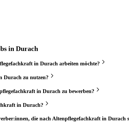
obs in Durach
flegefachkraft
in
Durach
arbeiten möchte?
n
Durach
zu nutzen?
pflegefachkraft
in
Durach
zu bewerben?
chkraft
in
Durach
?
werber:innen, die nach
Altenpflegefachkraft
in
Durach
s