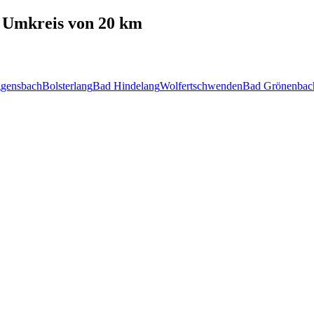
Umkreis von 20 km
gensbach
Bolsterlang
Bad Hindelang
Wolfertschwenden
Bad Grönenbac