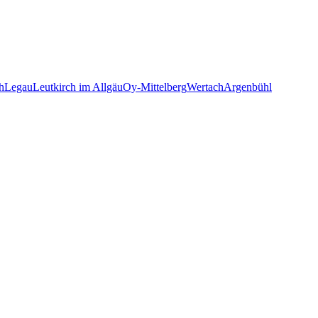
h
Legau
Leutkirch im Allgäu
Oy-Mittelberg
Wertach
Argenbühl