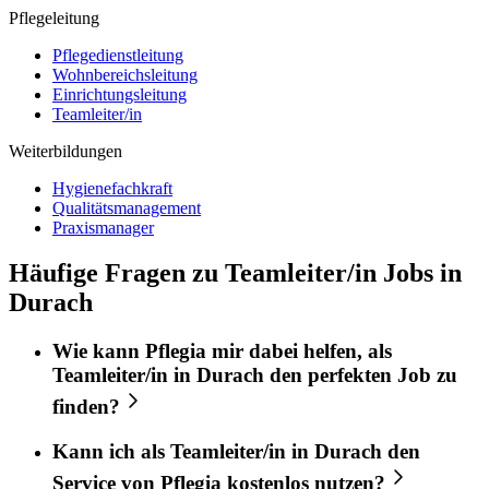
Pflegeleitung
Pflegedienstleitung
Wohnbereichsleitung
Einrichtungsleitung
Teamleiter/in
Weiterbildungen
Hygienefachkraft
Qualitätsmanagement
Praxismanager
Häufige Fragen zu Teamleiter/in Jobs in
Durach
Wie kann
Pflegia
mir dabei helfen, als
Teamleiter/in
in
Durach
den perfekten
Job
zu
finden?
Kann ich als
Teamleiter/in
in
Durach
den
Service von
Pflegia
kostenlos nutzen?