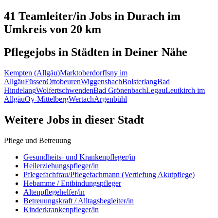
41 Teamleiter/in
Jobs in
Durach
im
Umkreis von 20 km
Pflegejobs in
Städten
in Deiner Nähe
Kempten (Allgäu)
Marktoberdorf
Isny im
Allgäu
Füssen
Ottobeuren
Wiggensbach
Bolsterlang
Bad
Hindelang
Wolfertschwenden
Bad Grönenbach
Legau
Leutkirch im
Allgäu
Oy-Mittelberg
Wertach
Argenbühl
Weitere Jobs in
dieser Stadt
Pflege und Betreuung
Gesundheits- und Krankenpfleger/in
Heilerziehungspfleger/in
Pflegefachfrau/Pflegefachmann (Vertiefung Akutpflege)
Hebamme / Entbindungspfleger
Altenpflegehelfer/in
Betreuungskraft / Alltagsbegleiter/in
Kinderkrankenpfleger/in