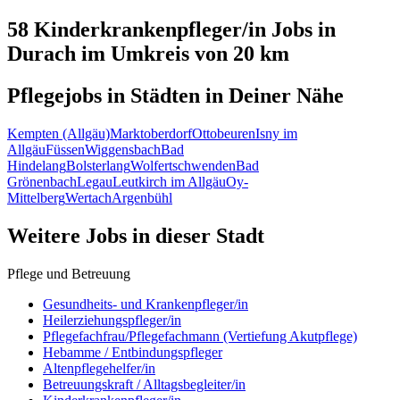
58 Kinderkrankenpfleger/in
Jobs in
Durach
im Umkreis von 20 km
Pflegejobs in
Städten
in Deiner Nähe
Kempten (Allgäu)
Marktoberdorf
Ottobeuren
Isny im
Allgäu
Füssen
Wiggensbach
Bad
Hindelang
Bolsterlang
Wolfertschwenden
Bad
Grönenbach
Legau
Leutkirch im Allgäu
Oy-
Mittelberg
Wertach
Argenbühl
Weitere Jobs in
dieser Stadt
Pflege und Betreuung
Gesundheits- und Krankenpfleger/in
Heilerziehungspfleger/in
Pflegefachfrau/Pflegefachmann (Vertiefung Akutpflege)
Hebamme / Entbindungspfleger
Altenpflegehelfer/in
Betreuungskraft / Alltagsbegleiter/in