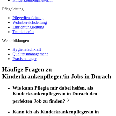
Kinderkrankenpfleger/in
Pflegeleitung
Pflegedienstleitung
Wohnbereichsleitung
Einrichtungsleitung
Teamleiter/in
Weiterbildungen
Hygienefachkraft
Qualitätsmanagement
Praxismanager
Häufige Fragen zu
Kinderkrankenpfleger/in Jobs in Durach
Wie kann
Pflegia
mir dabei helfen, als
Kinderkrankenpfleger/in
in
Durach
den
perfekten
Job
zu finden?
Kann ich als
Kinderkrankenpfleger/in
in