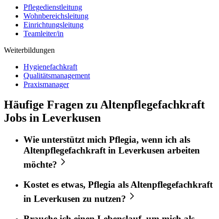
Pflegedienstleitung
Wohnbereichsleitung
Einrichtungsleitung
Teamleiter/in
Weiterbildungen
Hygienefachkraft
Qualitätsmanagement
Praxismanager
Häufige Fragen zu Altenpflegefachkraft
Jobs in Leverkusen
Wie unterstützt mich
Pflegia
, wenn ich als
Altenpflegefachkraft
in
Leverkusen
arbeiten
möchte?
Kostet es etwas,
Pflegia
als
Altenpflegefachkraft
in
Leverkusen
zu nutzen?
Brauche ich einen Lebenslauf, um mich als