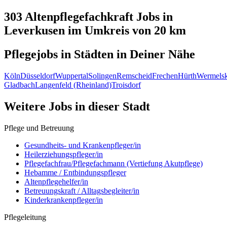
303 Altenpflegefachkraft
Jobs in
Leverkusen
im Umkreis von 20 km
Pflegejobs in
Städten
in Deiner Nähe
Köln
Düsseldorf
Wuppertal
Solingen
Remscheid
Frechen
Hürth
Wermelsk
Gladbach
Langenfeld (Rheinland)
Troisdorf
Weitere Jobs in
dieser Stadt
Pflege und Betreuung
Gesundheits- und Krankenpfleger/in
Heilerziehungspfleger/in
Pflegefachfrau/Pflegefachmann (Vertiefung Akutpflege)
Hebamme / Entbindungspfleger
Altenpflegehelfer/in
Betreuungskraft / Alltagsbegleiter/in
Kinderkrankenpfleger/in
Pflegeleitung