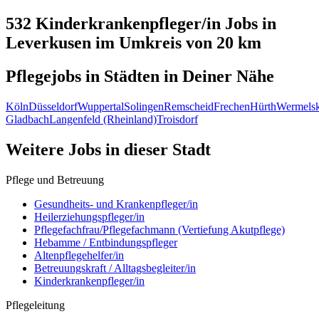
532 Kinderkrankenpfleger/in
Jobs in
Leverkusen
im Umkreis von 20 km
Pflegejobs in
Städten
in Deiner Nähe
Köln
Düsseldorf
Wuppertal
Solingen
Remscheid
Frechen
Hürth
Wermelsk
Gladbach
Langenfeld (Rheinland)
Troisdorf
Weitere Jobs in
dieser Stadt
Pflege und Betreuung
Gesundheits- und Krankenpfleger/in
Heilerziehungspfleger/in
Pflegefachfrau/Pflegefachmann (Vertiefung Akutpflege)
Hebamme / Entbindungspfleger
Altenpflegehelfer/in
Betreuungskraft / Alltagsbegleiter/in
Kinderkrankenpfleger/in
Pflegeleitung