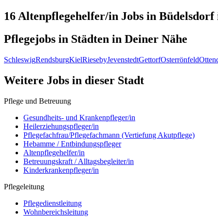
16 Altenpflegehelfer/in
Jobs in
Büdelsdorf
Pflegejobs in
Städten
in Deiner Nähe
Schleswig
Rendsburg
Kiel
Rieseby
Jevenstedt
Gettorf
Osterrönfeld
Otten
Weitere Jobs in
dieser Stadt
Pflege und Betreuung
Gesundheits- und Krankenpfleger/in
Heilerziehungspfleger/in
Pflegefachfrau/Pflegefachmann (Vertiefung Akutpflege)
Hebamme / Entbindungspfleger
Altenpflegehelfer/in
Betreuungskraft / Alltagsbegleiter/in
Kinderkrankenpfleger/in
Pflegeleitung
Pflegedienstleitung
Wohnbereichsleitung