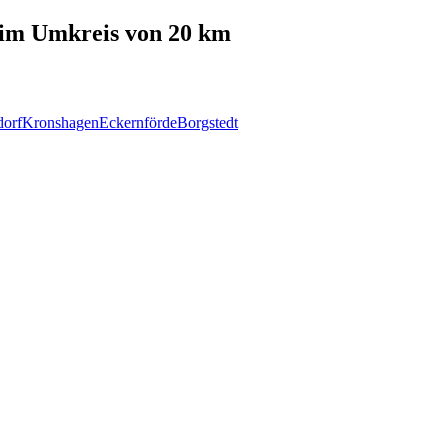
im Umkreis von 20 km
dorf
Kronshagen
Eckernförde
Borgstedt