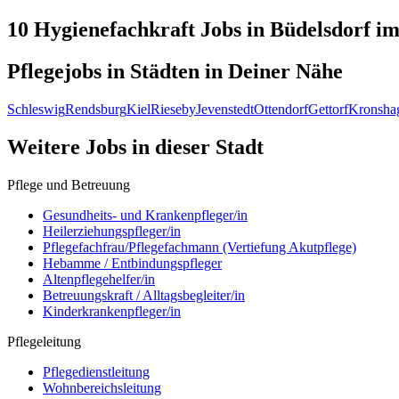
10 Hygienefachkraft
Jobs in
Büdelsdorf
im
Pflegejobs in
Städten
in Deiner Nähe
Schleswig
Rendsburg
Kiel
Rieseby
Jevenstedt
Ottendorf
Gettorf
Kronsha
Weitere Jobs in
dieser Stadt
Pflege und Betreuung
Gesundheits- und Krankenpfleger/in
Heilerziehungspfleger/in
Pflegefachfrau/Pflegefachmann (Vertiefung Akutpflege)
Hebamme / Entbindungspfleger
Altenpflegehelfer/in
Betreuungskraft / Alltagsbegleiter/in
Kinderkrankenpfleger/in
Pflegeleitung
Pflegedienstleitung
Wohnbereichsleitung