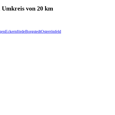
 Umkreis von 20 km
gen
Eckernförde
Borgstedt
Osterrönfeld