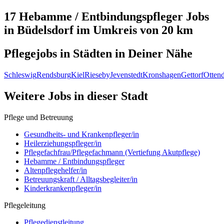
17 Hebamme / Entbindungspfleger
Jobs
in
Büdelsdorf
im Umkreis von 20 km
Pflegejobs in
Städten
in Deiner Nähe
Schleswig
Rendsburg
Kiel
Rieseby
Jevenstedt
Kronshagen
Gettorf
Ottend
Weitere Jobs in
dieser Stadt
Pflege und Betreuung
Gesundheits- und Krankenpfleger/in
Heilerziehungspfleger/in
Pflegefachfrau/Pflegefachmann (Vertiefung Akutpflege)
Hebamme / Entbindungspfleger
Altenpflegehelfer/in
Betreuungskraft / Alltagsbegleiter/in
Kinderkrankenpfleger/in
Pflegeleitung
Pflegedienstleitung