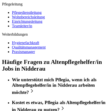
Pflegeleitung
Pflegedienstleitung
Wohnbereichsleitung
Einrichtungsleitung
Teamleiter/in
Weiterbildungen
Hygienefachkraft
Qualitätsmanagement
Praxismanager
Häufige Fragen zu Altenpflegehelfer/in
Jobs in Nidderau
Wie unterstützt mich
Pflegia
, wenn ich als
Altenpflegehelfer/in
in
Nidderau
arbeiten
möchte?
Kostet es etwas,
Pflegia
als
Altenpflegehelfer/in
in
Nidderau
zu nutzen?