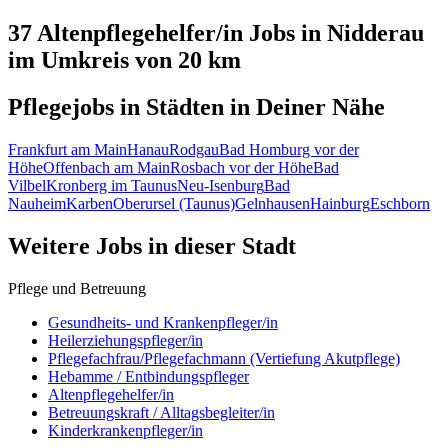
37 Altenpflegehelfer/in
Jobs in
Nidderau
im Umkreis von 20 km
Pflegejobs in
Städten
in Deiner Nähe
Frankfurt am Main
Hanau
Rodgau
Bad Homburg vor der
Höhe
Offenbach am Main
Rosbach vor der Höhe
Bad
Vilbel
Kronberg im Taunus
Neu-Isenburg
Bad
Nauheim
Karben
Oberursel (Taunus)
Gelnhausen
Hainburg
Eschborn
Weitere Jobs in
dieser Stadt
Pflege und Betreuung
Gesundheits- und Krankenpfleger/in
Heilerziehungspfleger/in
Pflegefachfrau/Pflegefachmann (Vertiefung Akutpflege)
Hebamme / Entbindungspfleger
Altenpflegehelfer/in
Betreuungskraft / Alltagsbegleiter/in
Kinderkrankenpfleger/in